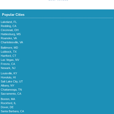
Popular Cities
Lakeland, FL
Redding, CA
Cincinnati, OH
Hattiesburg, MS
Roanoke, VA
Charlottesville, VA
Baltimore, MD
Lubbock, TX
Hartford, CT
Las Vegas, NV
Fresno, CA
Newark, NJ
Louisville, KY
Honolulu, HI
Salt Lake City, UT
Albany, NY
Chattanooga, TN
Sacramento, CA
Boston, MA
Rockford, IL
Dover, DE
Santa Barbara, CA