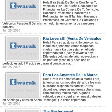
Nuevecitas Usadas Y De Paquete!
Hola!!! Ya Basta De Soñar Con Tener Tu
Vehiculo, Haz Ese Sueño Realidad!!! Te
Financiamos La Compra De Tu Vehiculo,
Hacemos Prestamos Financieros Y
Refinanciamientos!!! Tambien Hacemos
Prestamos Con Garantia De Camiones Y
Vehiculos Pesados!!! Del mismo modo, tenemos venta de camiones
dahiatsu...
Jun 25, 2026
Kia Lovers!!! (Venta De Vehiculos
Marca Kia, Dealer En Santiago)
Hola!! Para su gusto sencillo pero con su
toque chic, tenemos varias maquinas
chulas marca kia que estan en el daler
esperando por ti , ven y llevatela hoy!!
Diferentes colores, del año, nuevecitas y
de paquete y con muy poco uso en
perfecto estado!! Precios se daran al contactar via...
Jun 25, 2026
Para Los Amantes De La Marca
Ford, Opciones Para Elegir Ya!
Hola!! Para los amantes de la Marca Ford,
tenemos varios modelos del año y los mas
buscados disponibles para ti! Carros
deportivos, jeepetas modernas chulisimas,
camionetas y mucho mas! Algunos
vehiculos se encuentran en nuestro dealer
en Santiago y otros en Santo Domingo! Que estas esperando...
Jun 25, 2026
The Masterpiece!