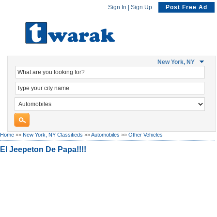
Sign In
|
Sign Up
Post Free Ad
New York, NY
Home
»»
New York, NY Classifieds
»»
Automobiles
»»
Other Vehicles
El Jeepeton De Papa!!!!