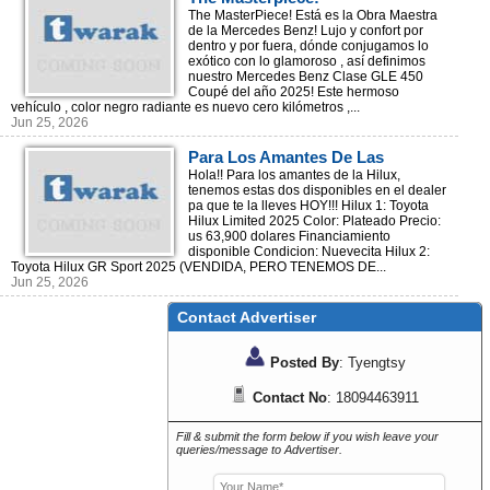
The MasterPiece! Está es la Obra Maestra
de la Mercedes Benz! Lujo y confort por
dentro y por fuera, dónde conjugamos lo
exótico con lo glamoroso , así definimos
nuestro Mercedes Benz Clase GLE 450
Coupé del año 2025! Este hermoso
vehículo , color negro radiante es nuevo cero kilómetros ,...
Jun 25, 2026
Para Los Amantes De Las
Camionetas Toyota Hilux!!
Hola!! Para los amantes de la Hilux,
tenemos estas dos disponibles en el dealer
pa que te la lleves HOY!!! Hilux 1: Toyota
Hilux Limited 2025 Color: Plateado Precio:
us 63,900 dolares Financiamiento
disponible Condicion: Nuevecita Hilux 2:
Toyota Hilux GR Sport 2025 (VENDIDA, PERO TENEMOS DE...
Jun 25, 2026
Contact Advertiser
Posted By
: Tyengtsy
Contact No
: 18094463911
Fill & submit the form below if you wish leave your
queries/message to Advertiser.