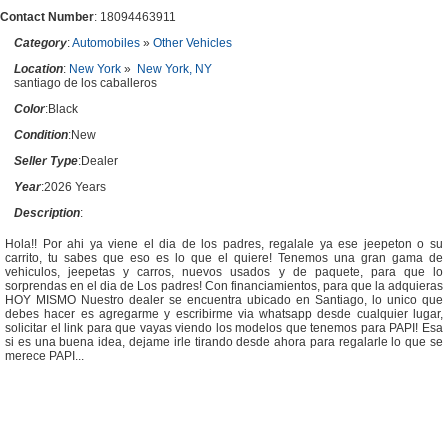
Contact Number
: 18094463911
Category
:
Automobiles
»
Other Vehicles
Location
:
New York
»
New York, NY
santiago de los caballeros
Color
:Black
Condition
:New
Seller Type
:Dealer
Year
:2026 Years
Description
:
Hola!! Por ahi ya viene el dia de los padres, regalale ya ese jeepeton o su
carrito, tu sabes que eso es lo que el quiere! Tenemos una gran gama de
vehiculos, jeepetas y carros, nuevos usados y de paquete, para que lo
sorprendas en el dia de Los padres! Con financiamientos, para que la adquieras
HOY MISMO Nuestro dealer se encuentra ubicado en Santiago, lo unico que
debes hacer es agregarme y escribirme via whatsapp desde cualquier lugar,
solicitar el link para que vayas viendo los modelos que tenemos para PAPI! Esa
si es una buena idea, dejame irle tirando desde ahora para regalarle lo que se
merece PAPI...