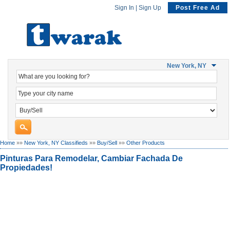
Sign In
|
Sign Up
Post Free Ad
New York, NY
Home
»»
New York, NY Classifieds
»»
Buy/Sell
»»
Other Products
Pinturas Para Remodelar, Cambiar Fachada De
Propiedades!