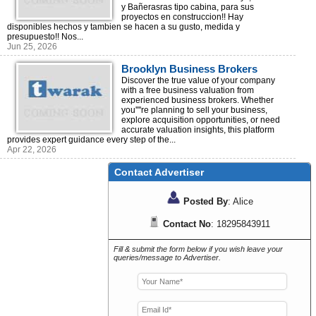
y Bañerasras tipo cabina, para sus
proyectos en construccion!! Hay
disponibles hechos y tambien se hacen a su gusto, medida y
presupuesto!! Nos...
Jun 25, 2026
Brooklyn Business Brokers
Discover the true value of your company
with a free business valuation from
experienced business brokers. Whether
you''''re planning to sell your business,
explore acquisition opportunities, or need
accurate valuation insights, this platform
provides expert guidance every step of the...
Apr 22, 2026
Contact Advertiser
Posted By
: Alice
Contact No
: 18295843911
Fill & submit the form below if you wish leave your
queries/message to Advertiser.