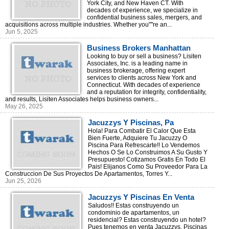
York City, and New Haven CT. With
decades of experience, we specialize in
confidential business sales, mergers, and
acquisitions across multiple industries. Whether you''''re an...
Jun 5, 2025
Business Brokers Manhattan
Looking to buy or sell a business? Lisiten
Associates, Inc. is a leading name in
business brokerage, offering expert
services to clients across New York and
Connecticut. With decades of experience
and a reputation for integrity, confidentiality,
and results, Lisiten Associates helps business owners...
May 26, 2025
Jacuzzys Y Piscinas, Pa
Combatir El Calor, Venta Y
Hola! Para Combatir El Calor Que Esta
Bien Fuerte, Adquiere Tu Jacuzzy O
Construccion, Rd!!!
Piscina Para Refrescarte!! Lo Vendemos
Hechos O Se Lo Construimos A Su Gusto Y
Presupuesto! Cotizamos Gratis En Todo El
Pais! Elijanos Como Su Proveedor Para La
Construccion De Sus Proyectos De Apartamentos, Torres Y...
Jun 25, 2026
Jacuzzys Y Piscinas En Venta
Para Sus Proyectos
Saludos!! Estas construyendo un
condominio de apartamentos, un
Inmobiliarios!
residencial? Estas construyendo un hotel?
Pues tenemos en venta Jacuzzys, Piscinas