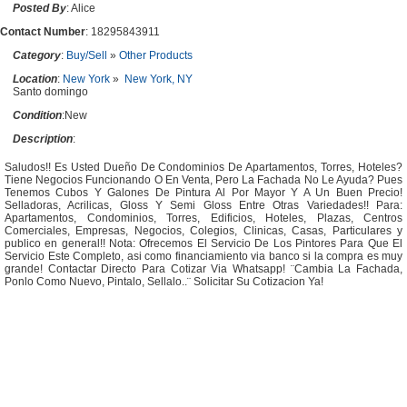
Posted By
: Alice
Contact Number
: 18295843911
Category
:
Buy/Sell
»
Other Products
Location
:
New York
»
New York, NY
Santo domingo
Condition
:New
Description
:
Saludos!! Es Usted Dueño De Condominios De Apartamentos, Torres, Hoteles?
Tiene Negocios Funcionando O En Venta, Pero La Fachada No Le Ayuda? Pues
Tenemos Cubos Y Galones De Pintura Al Por Mayor Y A Un Buen Precio!
Selladoras, Acrilicas, Gloss Y Semi Gloss Entre Otras Variedades!! Para:
Apartamentos, Condominios, Torres, Edificios, Hoteles, Plazas, Centros
Comerciales, Empresas, Negocios, Colegios, Clinicas, Casas, Particulares y
publico en general!! Nota: Ofrecemos El Servicio De Los Pintores Para Que El
Servicio Este Completo, asi como financiamiento via banco si la compra es muy
grande! Contactar Directo Para Cotizar Via Whatsapp! ¨Cambia La Fachada,
Ponlo Como Nuevo, Pintalo, Sellalo..¨ Solicitar Su Cotizacion Ya!