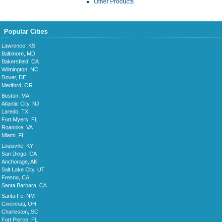
Other Products
Popular Cities
Lawrence, KS
Baltimore, MD
Bakersfield, CA
Wilmington, NC
Dover, DE
Medford, OR
Boston, MA
Atlantic City, NJ
Laredo, TX
Fort Myers, FL
Roanoke, VA
Miami, FL
Louisville, KY
San Diego, CA
Anchorage, AK
Salt Lake City, UT
Fresno, CA
Santa Barbara, CA
Santa Fe, NM
Cincinnati, OH
Charleston, SC
Fort Pierce, FL