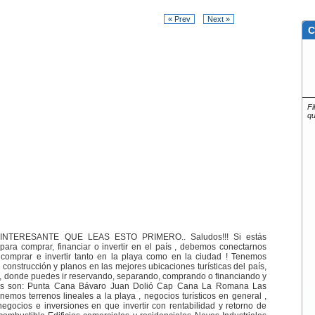
« Prev
Next »
C
Fi
qu
NTERESANTE QUE LEAS ESTO PRIMERO.. Saludos!!! Si estás
ara comprar, financiar o invertir en el país , debemos conectarnos
 comprar e invertir tanto en la playa como en la ciudad ! Tenemos
 construcción y planos en las mejores ubicaciones turísticas del país,
ya, donde puedes ir reservando, separando, comprando o financiando y
gares son: Punta Cana Bávaro Juan Dolió Cap Cana La Romana Las
emos terrenos lineales a la playa , negocios turísticos en general ,
gocios e inversiones en que invertir con rentabilidad y retorno de