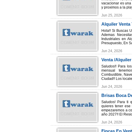
vacacionar es una 
y proximos a la pla
Jun 25, 2026
Alquiler Venta
Hola!! Si Buscas U
Ademas Necesita
Industriales en A
Presupuesto, En Sa
Jun 24, 2026
Venta /Alquile
Comerciales
Saludos!! Para los
mensual tenemos
Combustible, Naves
Ciudad!! Los local
Jun 24, 2026
Brisas Boca De
Saludos! Para ti 
quieres tener ese 
empezaremos a cons
año 2027!! El Resid
Jun 24, 2026
Fincas En Vent