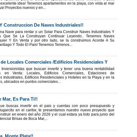
excelente idea! Tenemos apartamentos en la playa, con vista al mar
ya! Proyectos nuevos y en...
 Y Construccion De Naves Industriales!!
na Nave para rentar o un Solar Para Construir Naves Industriales Y
s Que Se La Construyan Continuar Leyendo.. Tenemos Naves
lquier Y En Venta y por otro lado, se la construimos Acorde A Su
ntiago Y Todo El Pais! Tenemos Terrenos...
r de Locales Comerciales /Edificios Residenciales Y
 Inversionistas que buscan invertir y tener una buena rentabilidad
 en Venta: Locales, Edificios Comerciales, Estaciones de
 Industriales, Edificios Residenciales y Hoteles en la Playa y en la
es, ubicados en puntos comerciales...
 Mar, Es Para Ti!!
que buscas invertir en el pais y cuentas con poco presupuesto y
lugarcito en el caribe, te presentamos nuestro nuevo proyecto que
truir en enero del año 2026 y el cual estara ya listo para junio del
encial Brisas de Boca Mar,...
a, Monte Plata!!