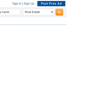
Sign In
|
Sign Up
Post Free Ad