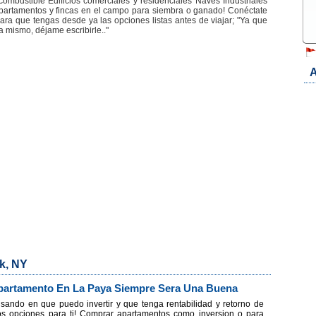
ombustible Edificios comerciales y residenciales Naves Industriales
apartamentos y fincas en el campo para siembra o ganado! Conéctate
ara que tengas desde ya las opciones listas antes de viajar; "Ya que
a mismo, déjame escribirle.."
A
k, NY
artamento En La Paya Siempre Sera Una Buena
sando en que puedo invertir y que tenga rentabilidad y retorno de
s opciones para ti! Comprar apartamentos como inversion o para