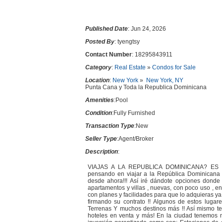
Published Date
: Jun 24, 2026
Posted By
: tyengtsy
Contact Number
: 18295843911
Category
:
Real Estate
»
Condos for Sale
Location
:
New York
»
New York, NY
Punta Cana y Toda la Republica Dominicana
Amenities
:Pool
Condition
:Fully Furnished
Transaction Type
:New
Seller Type
:Agent/Broker
Description
:
VIAJAS A LA REPUBLICA DOMINICANA? ES I
pensando en viajar a la República Dominicana p
desde ahora!!! Así iré dándote opciones donde
apartamentos y villas , nuevas, con poco uso , en
con planes y facilidades para que lo adquieras 
firmando su contrato !! Algunos de estos lu
Terrenas Y muchos destinos más !! Así mismo ten
hoteles en venta y más! En la ciudad tenemos ne