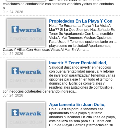
inversion en corto plazo! Tenemos
estaciones de combustible con contratos vencidos y otras con contratos
a...
Jun 24, 2026
Propiedades En La Playa Y Con
Vista Al Mar!! (En La Playa Y En
Hola!! Te Encanta La Playa Y La Vista Al
Mar?? Si Lo Que Siempre Haz Soñado Es
La Ciudad)
Tener Su Apartamento Con Una Increible
Vista Al Mar Tenemos Muchas Opciones
Para Usted!!! Tenemos opciones tanto en la
playa como en la ciudad! Apartamentos,
Casas Y Villas Con Hermosas Vistas Al Mar En Venta,...
Jun 24, 2026
Invertir Y Tener Rentabilidad,
Leer Mas!!
Saludos! Buscando invertir en negocios
con buena rentabilidad mensual y retorno
de inversion garantizada? Tenemos varias
opciones para ese fin en todo el territorio
dominicano! Edificios comerciales y
residenciales Estaciones de combustible,
con negocios colaterales generando ingresos...
Jun 24, 2026
Apartamento En Juan Dolio,
Proximo A La Playa!
Hola! Y asi es porque tenemos ese
apartamento en la playa que tanto
andabas buscando! En 2da linea de playa,
esta belleza es solo para ti!! Cuenta con
Club de Playa! Centros y farmacias en su