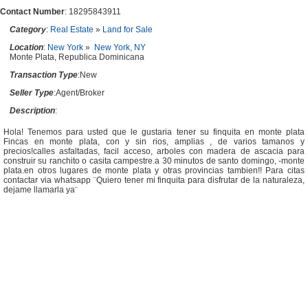
Contact Number
: 18295843911
Category
:
Real Estate
»
Land for Sale
Location
:
New York
»
New York, NY
Monte Plata, Republica Dominicana
Transaction Type
:New
Seller Type
:Agent/Broker
Description
:
Hola! Tenemos para usted que le gustaria tener su finquita en monte plata
Fincas en monte plata, con y sin rios, amplias , de varios tamanos y
precios!calles asfaltadas, facil acceso, arboles con madera de ascacia para
construir su ranchito o casita campestre.a 30 minutos de santo domingo, -monte
plata.en otros lugares de monte plata y otras provincias tambien!! Para citas
contactar via whatsapp ¨Quiero tener mi finquita para disfrutar de la naturaleza,
dejame llamarla ya¨