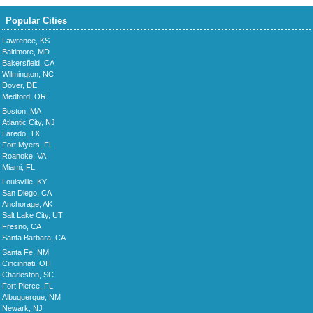
Popular Cities
Lawrence, KS
Baltimore, MD
Bakersfield, CA
Wilmington, NC
Dover, DE
Medford, OR
Boston, MA
Atlantic City, NJ
Laredo, TX
Fort Myers, FL
Roanoke, VA
Miami, FL
Louisville, KY
San Diego, CA
Anchorage, AK
Salt Lake City, UT
Fresno, CA
Santa Barbara, CA
Santa Fe, NM
Cincinnati, OH
Charleston, SC
Fort Pierce, FL
Albuquerque, NM
Newark, NJ