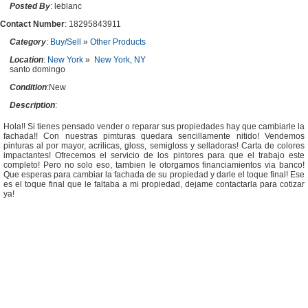
Posted By
: leblanc
Contact Number
: 18295843911
Category
:
Buy/Sell
»
Other Products
Location
:
New York
»
New York, NY
santo domingo
Condition
:New
Description
:
Hola!! Si tienes pensado vender o reparar sus propiedades hay que cambiarle la
fachada!! Con nuestras pimturas quedara sencillamente nitido! Vendemos
pinturas al por mayor, acrilicas, gloss, semigloss y selladoras! Carta de colores
impactantes! Ofrecemos el servicio de los pintores para que el trabajo este
completo! Pero no solo eso, tambien le otorgamos financiamientos via banco!
Que esperas para cambiar la fachada de su propiedad y darle el toque final! Ese
es el toque final que le faltaba a mi propiedad, dejame contactarla para cotizar
ya!