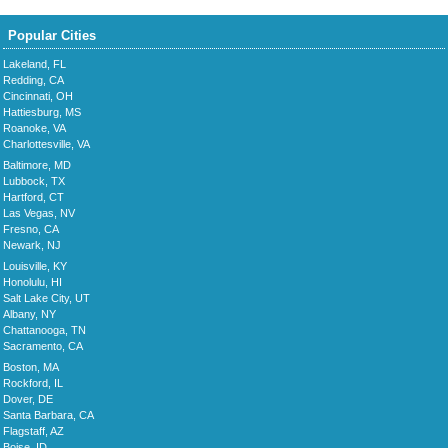
Popular Cities
Lakeland, FL
Redding, CA
Cincinnati, OH
Hattiesburg, MS
Roanoke, VA
Charlottesville, VA
Baltimore, MD
Lubbock, TX
Hartford, CT
Las Vegas, NV
Fresno, CA
Newark, NJ
Louisville, KY
Honolulu, HI
Salt Lake City, UT
Albany, NY
Chattanooga, TN
Sacramento, CA
Boston, MA
Rockford, IL
Dover, DE
Santa Barbara, CA
Flagstaff, AZ
Boise, ID