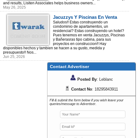
and results, Lisiten Associates helps business owners...
May 26, 2025
Jacuzzys Y Piscinas En Venta
Para Sus Proyectos
Saludos!! Estas construyendo un
condominio de apartamentos, un
Inmobiliarios!
residencial? Estas construyendo un hotel?
Pues tenemos en venta Jacuzzys, Piscinas
y Bañerasras tipo cabina, para sus
proyectos en construccion!! Hay
disponibles hechos y tambien se hacen a su gusto, medida y
presupuesto!! Nos...
Jun 25, 2026
Contact Advertiser
Posted By
: Leblanc
Contact No
: 18295843911
Fill & submit the form below if you wish leave your
queries/message to Advertiser.