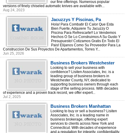
our fine offerings. Numerous popular
versions of finely chiseled automatic knives are available with...
Aug 24, 2023
Jacuzzys Y Piscinas, Pa
Combatir El Calor, Venta Y
Hola! Para Combatir El Calor Que Esta
Bien Fuerte, Adquiere Tu Jacuzzy O
Construccion, Rd!!!
Piscina Para Refrescarte!! Lo Vendemos
Hechos O Se Lo Construimos A Su Gusto Y
Presupuesto! Cotizamos Gratis En Todo El
Pais! Elijanos Como Su Proveedor Para La
Construccion De Sus Proyectos De Apartamentos, Torres Y...
Jun 25, 2026
Business Brokers Westchester
NY
Looking to sell your business with
confidence? Lisiten Associates, Inc. is a
leading group of business brokers in
Westchester County, NY, dedicated to
supporting business owners through each
stage of the selling process. With decades
of experience and a proven track record, we offer expert...
Jul 2, 2025
Business Brokers Manhattan
Looking to buy or sell a business? Lisiten
Associates, Inc. is a leading name in
business brokerage, offering expert
services to clients across New York and
Connecticut. With decades of experience
and a reputation for integrity, confidentiality,