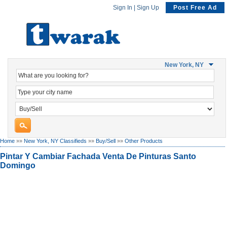
Sign In
|
Sign Up
Post Free Ad
New York, NY
Home
»»
New York, NY Classifieds
»»
Buy/Sell
»»
Other Products
Pintar Y Cambiar Fachada Venta De Pinturas Santo
Domingo