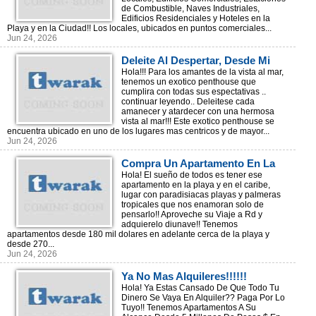
de Combustible, Naves Industriales,
Edificios Residenciales y Hoteles en la
Playa y en la Ciudad!! Los locales, ubicados en puntos comerciales...
Jun 24, 2026
Deleite Al Despertar, Desde Mi
Penthouse Con Vista Al Mar!!
Hola!!! Para los amantes de la vista al mar,
tenemos un exotico penthouse que
cumplira con todas sus espectativas ..
continuar leyendo.. Deleitese cada
amanecer y atardecer con una hermosa
vista al mar!!! Este exotico penthouse se
encuentra ubicado en uno de los lugares mas centricos y de mayor...
Jun 24, 2026
Compra Un Apartamento En La
Playa, Cuando Viajes A Rd!
Hola! El sueño de todos es tener ese
apartamento en la playa y en el caribe,
lugar con paradisiacas playas y palmeras
tropicales que nos enamoran solo de
pensarlo!! Aproveche su Viaje a Rd y
adquierelo diunave!! Tenemos
apartamentos desde 180 mil dolares en adelante cerca de la playa y
desde 270...
Jun 24, 2026
Ya No Mas Alquileres!!!!!!
Hola! Ya Estas Cansado De Que Todo Tu
Dinero Se Vaya En Alquiler?? Paga Por Lo
Tuyo!! Tenemos Apartamentos A Su