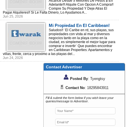
Alcance Desde 5 Millones De Pesos $ En
Adelante!!! Alquile Con Opcion A Compra!!
Compre Su Propiedad Y Deje Atras El
Pagar Alquileres!! Si Le Falta Dinero, Lo Ayudamos A...
Jun 25, 2026
Mi Propiedad En El Caribbean!
Saludos!! ¨El Caribe en rd, sus playas, sus
propiedades con vista al mar y diversos
negocios tanto en la playa como en la
ciudad, es simplemente el mejor lugar para
comprar e invertir¨ Que puedes encontrar
en Caribbean Properties: Apartamentos y
villas, frente, cerca y proximo a las playas del...
Jun 24, 2026
Contact Advertiser
Posted By
: Tyengtsy
Contact No
: 18295843911
Fill & submit the form below if you wish leave your
queries/message to Advertiser.