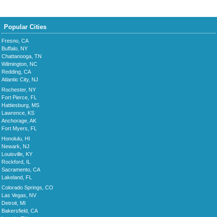
Popular Cities
Fresno, CA
Buffalo, NY
Chattanooga, TN
Wilmington, NC
Redding, CA
Atlantic City, NJ
Rochester, NY
Fort Pierce, FL
Hattiesburg, MS
Lawrence, KS
Anchorage, AK
Fort Myers, FL
Honolulu, HI
Newark, NJ
Louisville, KY
Rockford, IL
Sacramento, CA
Lakeland, FL
Colorado Springs, CO
Las Vegas, NV
Detroit, MI
Bakersfield, CA