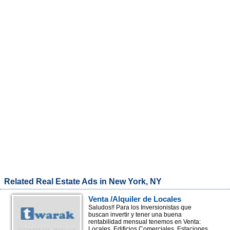
Related Real Estate Ads in New York, NY
Venta /Alquiler de Locales
Comerciales /Edificios
Saludos!! Para los Inversionistas que
buscan invertir y tener una buena
Residenciales Y Comerciales
rentabilidad mensual tenemos en Venta:
Locales, Edificios Comerciales, Estaciones