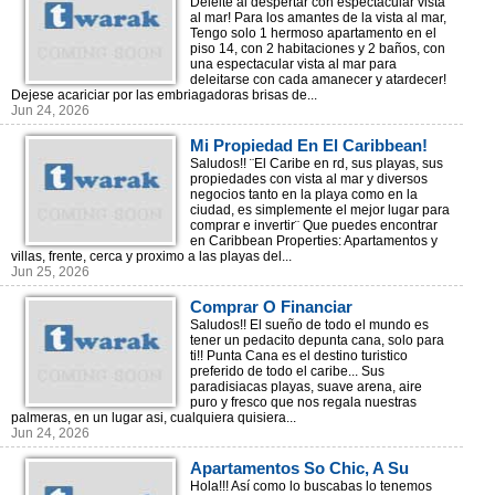
Deleite Con Vista Al Mar!!!
Deleite al despertar con espectacular vista
al mar! Para los amantes de la vista al mar,
Tengo solo 1 hermoso apartamento en el
piso 14, con 2 habitaciones y 2 baños, con
una espectacular vista al mar para
deleitarse con cada amanecer y atardecer!
Dejese acariciar por las embriagadoras brisas de...
Jun 24, 2026
Mi Propiedad En El Caribbean!
Saludos!! ¨El Caribe en rd, sus playas, sus
propiedades con vista al mar y diversos
negocios tanto en la playa como en la
ciudad, es simplemente el mejor lugar para
comprar e invertir¨ Que puedes encontrar
en Caribbean Properties: Apartamentos y
villas, frente, cerca y proximo a las playas del...
Jun 25, 2026
Comprar O Financiar
Apartamentos En Punta Cana!
Saludos!! El sueño de todo el mundo es
tener un pedacito depunta cana, solo para
ti!! Punta Cana es el destino turistico
preferido de todo el caribe... Sus
paradisiacas playas, suave arena, aire
puro y fresco que nos regala nuestras
palmeras, en un lugar asi, cualquiera quisiera...
Jun 24, 2026
Apartamentos So Chic, A Su
Gusto Y Presupuesto, Bavaro!!!
Hola!!! Así como lo buscabas lo tenemos