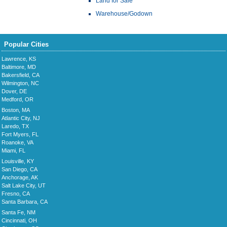
Land for Sale
Warehouse/Godown
Popular Cities
Lawrence, KS
Baltimore, MD
Bakersfield, CA
Wilmington, NC
Dover, DE
Medford, OR
Boston, MA
Atlantic City, NJ
Laredo, TX
Fort Myers, FL
Roanoke, VA
Miami, FL
Louisville, KY
San Diego, CA
Anchorage, AK
Salt Lake City, UT
Fresno, CA
Santa Barbara, CA
Santa Fe, NM
Cincinnati, OH