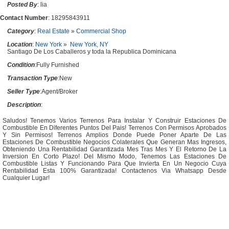
Posted By
: lia
Contact Number
: 18295843911
Category
:
Real Estate
»
Commercial Shop
Location
:
New York
»
New York, NY
Santiago De Los Caballeros y toda la Republica Dominicana
Condition
:Fully Furnished
Transaction Type
:New
Seller Type
:Agent/Broker
Description
:
Saludos! Tenemos Varios Terrenos Para Instalar Y Construir Estaciones De
Combustible En Diferentes Puntos Del Pais! Terrenos Con Permisos Aprobados
Y Sin Permisos! Terrenos Amplios Donde Puede Poner Aparte De Las
Estaciones De Combustible Negocios Colaterales Que Generan Mas Ingresos,
Obteniendo Una Rentabilidad Garantizada Mes Tras Mes Y El Retorno De La
Inversion En Corto Plazo! Del Mismo Modo, Tenemos Las Estaciones De
Combustible Listas Y Funcionando Para Que Invierta En Un Negocio Cuya
Rentabilidad Esta 100% Garantizada! Contactenos Via Whatsapp Desde
Cualquier Lugar!