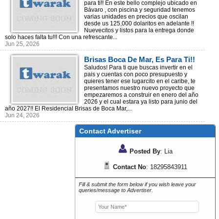
para ti!! En este bello complejo ubicado en
Bávaro , con piscina y seguridad tenemos
varias unidades en precios que oscilan
desde us 125,000 dolaritos en adelante !!
Nuevecitos y listos para la entrega donde
solo haces falta tu!!! Con una refrescante...
Jun 25, 2026
Brisas Boca De Mar, Es Para Ti!!
Saludos! Para ti que buscas invertir en el
pais y cuentas con poco presupuesto y
quieres tener ese lugarcito en el caribe, te
presentamos nuestro nuevo proyecto que
empezaremos a construir en enero del año
2026 y el cual estara ya listo para junio del
año 2027!! El Residencial Brisas de Boca Mar,...
Jun 24, 2026
Contact Advertiser
Posted By
: Lia
Contact No
: 18295843911
Fill & submit the form below if you wish leave your
queries/message to Advertiser.